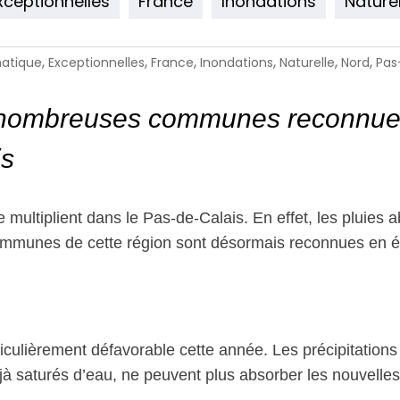
xceptionnelles
France
Inondations
Naturel
,
,
,
,
,
,
matique
Exceptionnelles
France
Inondations
Naturelle
Nord
Pas
e nombreuses communes reconnues
is
e multiplient dans le Pas-de-Calais. En effet, les pluie
munes de cette région sont désormais reconnues en éta
culièrement défavorable cette année. Les précipitations 
 déjà saturés d’eau, ne peuvent plus absorber les nouvel