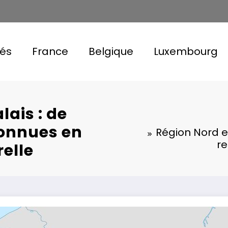
tés
France
Belgique
Luxembourg
ais : de
onnues en
Région Nord e
re
elle