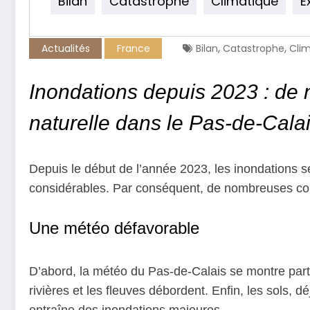
Bilan
Catastrophe
Climatique
E
,
,
Actualités
France
Bilan
Catastrophe
Cli
Inondations depuis 2023 : d
naturelle dans le Pas-de-Cala
Depuis le début de l’année 2023, les inondations s
considérables. Par conséquent, de nombreuses com
Une météo défavorable
D’abord, la météo du Pas-de-Calais se montre parti
rivières et les fleuves débordent. Enfin, les sols,
entraîne des inondations majeures.