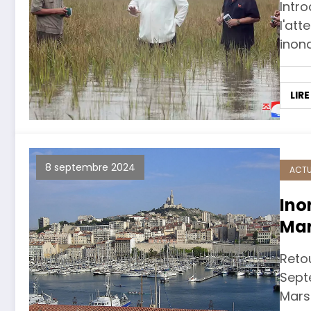
Intr
l'att
inon
LIRE
8 septembre 2024
ACTU
Ino
Mar
Retou
Sept
Marse