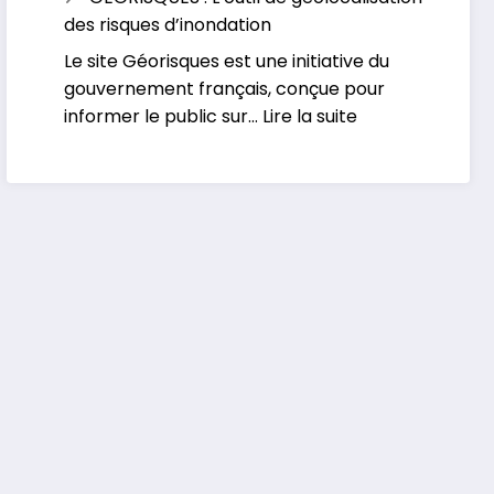
Le
face
des risques d’inondation
portail
aux
Le site Géorisques est une initiative du
Européen
inondations
gouvernement français, conçue pour
d’alertes
:
informer le public sur…
Lire la suite
météorologiques
GEORISQUES
:
L’outil
de
géolocalisation
des
risques
d’inondation