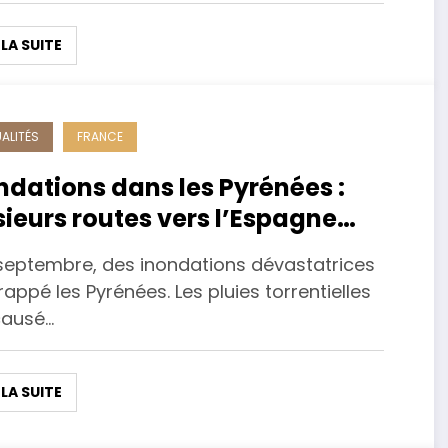
 LA SUITE
ALITÉS
FRANCE
ndations dans les Pyrénées :
sieurs routes vers l’Espagne
mées jusqu’à nouvel ordre
 septembre, des inondations dévastatrices
rappé les Pyrénées. Les pluies torrentielles
causé…
 LA SUITE