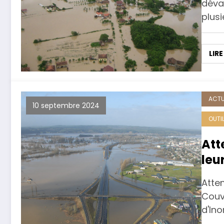
dévas
plusi
LIRE
ACTU
10 septembre 2024
OUTI
Att
leu
ris
Atten
Couv
d'Ino