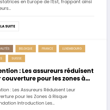
tatrices en Europe de l'Est, frappant ainsi
eurs…
 LA SUITE
ALITÉS
BELGIQUE
FRANCE
LUXEMBOURG
LS
SUISSE
ention : Les assureurs réduisent
r couverture pour les zones à
que d’inondation
tion : Les Assureurs Réduisent Leur
erture pour les Zones à Risque
ndation Introduction Les…