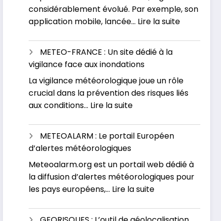
considérablement évolué. Par exemple, son
phénomène
:
application mobile, lancée…
Lire la suite
météorologique
VIGICRUES
:
METEO-FRANCE : Un site dédié à la
Contrôlez
vigilance face aux inondations
votre
La vigilance météorologique joue un rôle
risque
crucial dans la prévention des risques liés
d’inondati
:
aux conditions…
Lire la suite
en
METEO-
temps
FRANCE
réel
METEOALARM : Le portail Européen
:
d’alertes météorologiques
Un
Meteoalarm.org est un portail web dédié à
site
la diffusion d’alertes météorologiques pour
dédié
:
les pays européens,…
Lire la suite
à
METEOALARM
la
:
vigilance
GEORISQUES : L’outil de géolocalisation