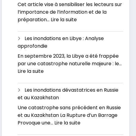
Cet article vise à sensibiliser les lecteurs sur
Les
Inondations
l’importance de l’information et de la
grandes
:
préparation…
Lire la suite
inondations
Inondations
en
en
France
Les inondations en Libye : Analyse
France
approfondie
:
En septembre 2023, la Libye a été frappée
L’actualité
par une catastrophe naturelle majeure : le…
officielle
:
Lire la suite
Les
inondations
Les inondations dévastatrices en Russie
en
et au Kazakhstan
Libye
Une catastrophe sans précédent en Russie
:
et au Kazakhstan La Rupture d’un Barrage
Analyse
:
Provoque une…
Lire la suite
approfondie
Les