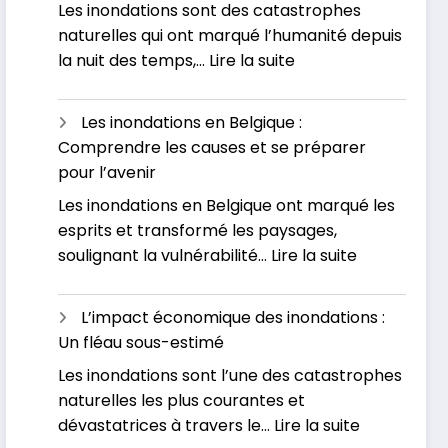
Les inondations sont des catastrophes
naturelles qui ont marqué l’humanité depuis
:
la nuit des temps,…
Lire la suite
Pourquoi
assistons-
Les inondations en Belgique :
nous
Comprendre les causes et se préparer
à
pour l’avenir
une
Les inondations en Belgique ont marqué les
augmentation
esprits et transformé les paysages,
des
:
soulignant la vulnérabilité…
Lire la suite
inondations
Les
de
inondations
nos
L’impact économique des inondations :
en
jours
Un fléau sous-estimé
Belgique
?
Les inondations sont l’une des catastrophes
:
naturelles les plus courantes et
Comprend
:
dévastatrices à travers le…
Lire la suite
les