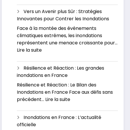
L’impact
causes
économiqu
et
Vers un Avenir plus Sûr : Stratégies
des
se
Innovantes pour Contrer les Inondations
inondation
préparer
Face à la montée des événements
:
pour
climatiques extrêmes, les inondations
Un
l’avenir
représentent une menace croissante pour…
fléau
:
Lire la suite
sous-
Vers
estimé
un
Résilience et Réaction : Les grandes
Avenir
inondations en France
plus
Résilience et Réaction : Le Bilan des
Sûr
Inondations en France Face aux défis sans
:
:
précédent…
Lire la suite
Stratégies
Résilience
Innovantes
et
pour
Inondations en France : L’actualité
Réaction
Contrer
officielle
:
les