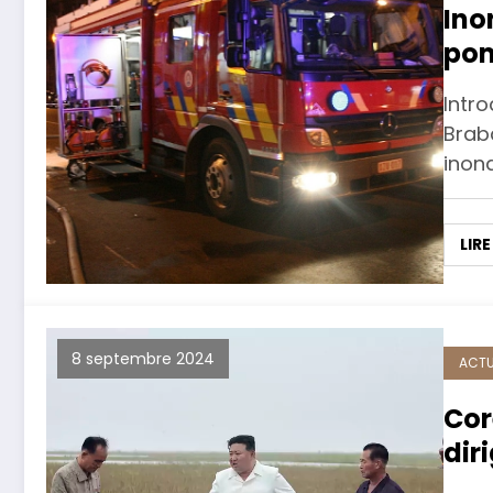
Ino
pom
Intr
Brab
inon
LIRE
8 septembre 2024
ACTU
Cor
dir