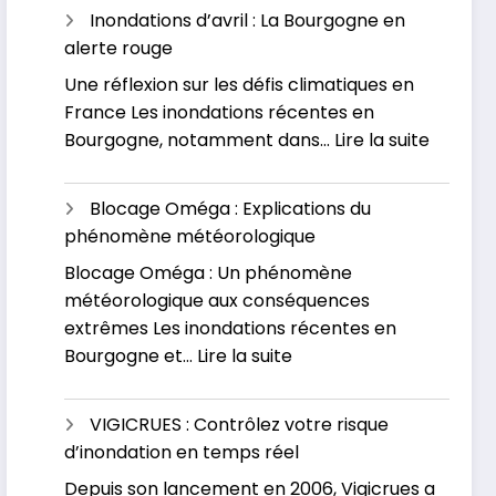
inondations
Inondations d’avril : La Bourgogne en
dévastatrices
alerte rouge
en
Une réflexion sur les défis climatiques en
Russie
France Les inondations récentes en
et
:
Bourgogne, notamment dans…
Lire la suite
au
Inondat
Kazakhstan
d’avril
Blocage Oméga : Explications du
:
phénomène météorologique
La
Blocage Oméga : Un phénomène
Bourgo
météorologique aux conséquences
en
extrêmes Les inondations récentes en
alerte
:
Bourgogne et…
Lire la suite
rouge
Blocage
Oméga
VIGICRUES : Contrôlez votre risque
:
d’inondation en temps réel
Explications
Depuis son lancement en 2006, Vigicrues a
du