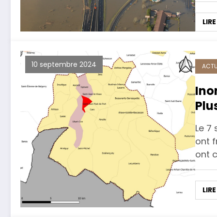
LIRE
10 septembre 2024
ACTU
Ino
Plu
fer
Le 7
ont f
ont 
LIRE