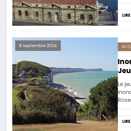
LIRE
8 septembre 2024
ACTU
Ino
Jeu
les
Le j
inon
Rose
LIRE