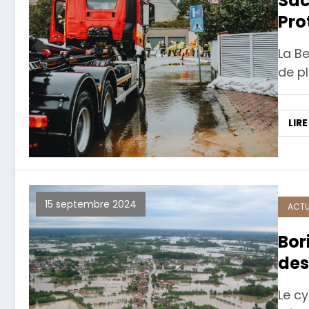
Sac
Pro
aux
La B
de pl
LIRE
15 septembre 2024
ACTU
Bor
des
Le c