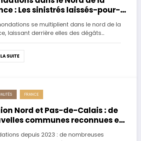
ndations dans le Nord de la
nce : Les sinistrés laissés-pour-
pte malgré les appels à l’aide
nondations se multiplient dans le nord de la
Francine Herbaut
e, laissant derrière elles des dégâts…
 LA SUITE
ALITÉS
FRANCE
ion Nord et Pas-de-Calais : de
velles communes reconnues en
t de catastrophe naturelle
dations depuis 2023 : de nombreuses