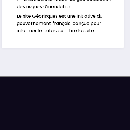
Le
face
des risques d’inondation
portail
aux
Le site Géorisques est une initiative du
Européen
inondations
gouvernement français, conçue pour
d’alertes
:
informer le public sur…
Lire la suite
météorologiques
GEORISQUES
:
L’outil
de
géolocalisation
des
risques
d’inondation