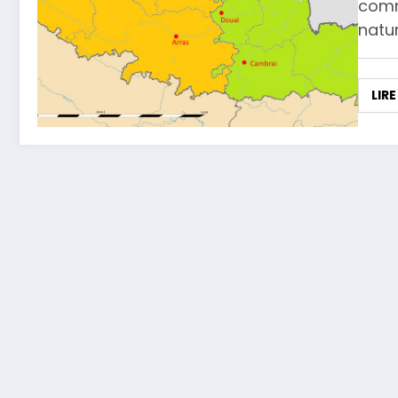
comm
natur
LIRE