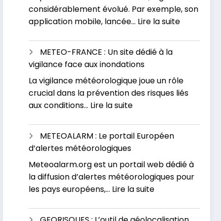
considérablement évolué. Par exemple, son
phénomène
:
application mobile, lancée…
Lire la suite
météorologique
VIGICRUES
:
METEO-FRANCE : Un site dédié à la
Contrôlez
vigilance face aux inondations
votre
La vigilance météorologique joue un rôle
risque
crucial dans la prévention des risques liés
d’inondati
:
aux conditions…
Lire la suite
en
METEO-
temps
FRANCE
réel
METEOALARM : Le portail Européen
:
d’alertes météorologiques
Un
Meteoalarm.org est un portail web dédié à
site
la diffusion d’alertes météorologiques pour
dédié
:
les pays européens,…
Lire la suite
à
METEOALARM
la
:
vigilance
GEORISQUES : L’outil de géolocalisation