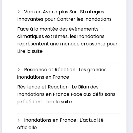
L’impact
causes
économiqu
et
Vers un Avenir plus Sûr : Stratégies
des
se
Innovantes pour Contrer les Inondations
inondation
préparer
Face à la montée des événements
:
pour
climatiques extrêmes, les inondations
Un
l’avenir
représentent une menace croissante pour…
fléau
:
Lire la suite
sous-
Vers
estimé
un
Résilience et Réaction : Les grandes
Avenir
inondations en France
plus
Résilience et Réaction : Le Bilan des
Sûr
Inondations en France Face aux défis sans
:
:
précédent…
Lire la suite
Stratégies
Résilience
Innovantes
et
pour
Inondations en France : L’actualité
Réaction
Contrer
officielle
:
les