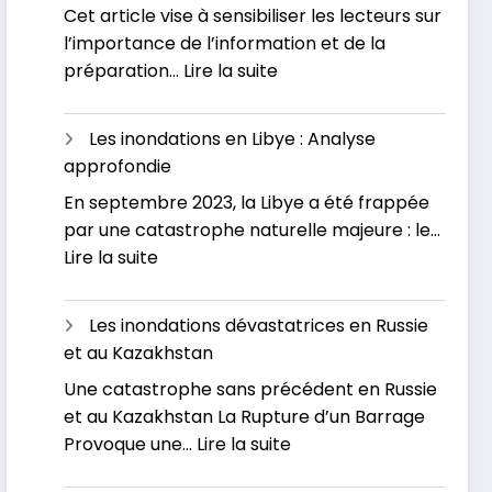
Cet article vise à sensibiliser les lecteurs sur
Les
Inondations
l’importance de l’information et de la
grandes
:
préparation…
Lire la suite
inondations
Inondations
en
en
France
Les inondations en Libye : Analyse
France
approfondie
:
En septembre 2023, la Libye a été frappée
L’actualité
par une catastrophe naturelle majeure : le…
officielle
:
Lire la suite
Les
inondations
Les inondations dévastatrices en Russie
en
et au Kazakhstan
Libye
Une catastrophe sans précédent en Russie
:
et au Kazakhstan La Rupture d’un Barrage
Analyse
:
Provoque une…
Lire la suite
approfondie
Les