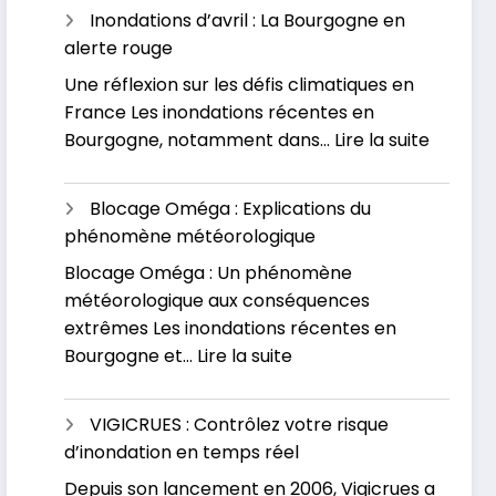
inondations
Inondations d’avril : La Bourgogne en
dévastatrices
alerte rouge
en
Une réflexion sur les défis climatiques en
Russie
France Les inondations récentes en
et
:
Bourgogne, notamment dans…
Lire la suite
au
Inondat
Kazakhstan
d’avril
Blocage Oméga : Explications du
:
phénomène météorologique
La
Blocage Oméga : Un phénomène
Bourgo
météorologique aux conséquences
en
extrêmes Les inondations récentes en
alerte
:
Bourgogne et…
Lire la suite
rouge
Blocage
Oméga
VIGICRUES : Contrôlez votre risque
:
d’inondation en temps réel
Explications
Depuis son lancement en 2006, Vigicrues a
du