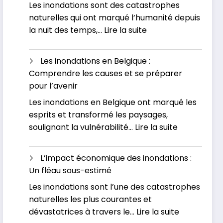
Les inondations sont des catastrophes
naturelles qui ont marqué l’humanité depuis
:
la nuit des temps,…
Lire la suite
Pourquoi
assistons-
Les inondations en Belgique :
nous
Comprendre les causes et se préparer
à
pour l’avenir
une
Les inondations en Belgique ont marqué les
augmentation
esprits et transformé les paysages,
des
:
soulignant la vulnérabilité…
Lire la suite
inondations
Les
de
inondations
nos
L’impact économique des inondations :
en
jours
Un fléau sous-estimé
Belgique
?
Les inondations sont l’une des catastrophes
:
naturelles les plus courantes et
Comprend
:
dévastatrices à travers le…
Lire la suite
les