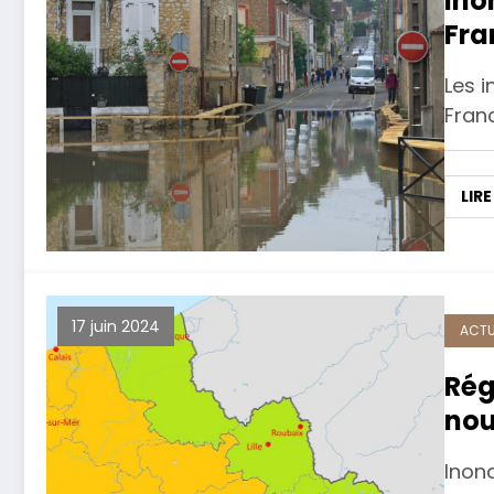
Ino
Fra
com
Les i
de 
Franc
LIRE
17 juin 2024
ACTU
Rég
nou
éta
Inon