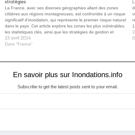
stratégies
L
La France, avec ses diverses géographies allant des zones
d
côtières aux régions montagneuses, est confrontée à un risque
v
significatif d'inondation, qui représente le premier risque naturel
r
dans le pays. Cet article explore les zones les plus vulnérables,
1
2
les statistiques clés, ainsi que les stratégies de gestion et
p
23 avril 2024
d'adaptation mises en…
D
Dans "France"
En savoir plus sur Inondations.info
Subscribe to get the latest posts sent to your email.