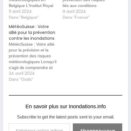
Belgique L'Institut Royal
liés aux conditions
11 avril 2024
9 avril 2024
Météorologique (IRM) et
météorologiques
son site Meteo.be sont
Dans "Belgique"
extrêmes. Météo-France
Dans "France"
des références
est un dispositif d'alerte
MétéoSuisse : Votre
incontournables pour
destiné à informer la
allié pour la prévention
quiconque cherche des
population et les autorités
contre les inondations
informations
sur les risques de
MétéoSuisse : Votre allié
météorologiques fiables
phénomènes
pour la prévision et la
en Belgique. Alors que
météorologiques
prévention des risques
Meteo.be se concentre
dangereux. Il est
météorologiques Lorsqu'il
sur la fourniture d'alertes
essentiel pour la
s'agit de comprendre et
et d'avertissements
prévention des risques
24 avril 2024
de se préparer aux
météorologiques, l'IRM
naturels. Quels sont les
caprices de la météo en
Dans "Outils"
offre…
objectif…
Suisse, MétéoSuisse est
la référence
incontournable. Ce site
officiel offre une gamme
En savoir plus sur Inondations.info
complète de services
météorologiques, des
Subscribe to get the latest posts sent to your email.
prévisions détaillées aux
Saisissez votre adresse e-mail…
alertes en cas…
Abonnez-vous