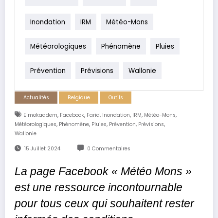
Inondation
IRM
Météo-Mons
Météorologiques
Phénomène
Pluies
Prévention
Prévisions
Wallonie
Actualités
Belgique
Outils
,
,
,
,
,
,
Elmokaddem
Facebook
Farid
Inondation
IRM
Météo-Mons
,
,
,
,
,
Météorologiques
Phénomène
Pluies
Prévention
Prévisions
Wallonie
15 Juillet 2024
0 Commentaires
La page Facebook « Météo Mons »
est une ressource incontournable
pour tous ceux qui souhaitent rester