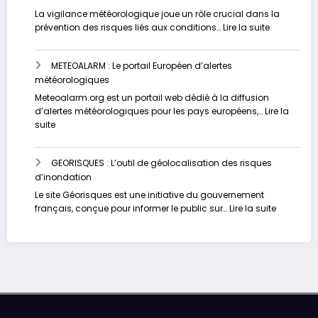
risque
La vigilance météorologique joue un rôle crucial dans la
d’inondation
:
prévention des risques liés aux conditions…
Lire la suite
en
METEO-
temps
FRANCE
réel
METEOALARM : Le portail Européen d’alertes
:
météorologiques
Un
site
Meteoalarm.org est un portail web dédié à la diffusion
dédié
d’alertes météorologiques pour les pays européens,…
Lire la
à
:
suite
la
METEOALARM
vigilance
:
face
GEORISQUES : L’outil de géolocalisation des risques
Le
aux
d’inondation
portail
inondation
Européen
Le site Géorisques est une initiative du gouvernement
d’alertes
:
français, conçue pour informer le public sur…
Lire la suite
météorologiques
GEORISQU
:
L’outil
de
géolocali
des
risques
d’inondat