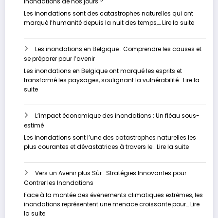
inondations de nos jours ?
Les inondations sont des catastrophes naturelles qui ont
:
marqué l’humanité depuis la nuit des temps,…
Lire la suite
Pourquo
assisto
Les inondations en Belgique : Comprendre les causes et
nous
se préparer pour l’avenir
à
une
Les inondations en Belgique ont marqué les esprits et
augmen
transformé les paysages, soulignant la vulnérabilité…
Lire la
des
:
suite
inondat
Les
de
inondations
nos
L’impact économique des inondations : Un fléau sous-
en
jours
estimé
Belgique
?
:
Les inondations sont l’une des catastrophes naturelles les
Comprendre
:
plus courantes et dévastatrices à travers le…
Lire la suite
les
L’impact
causes
économi
et
Vers un Avenir plus Sûr : Stratégies Innovantes pour
des
se
Contrer les Inondations
inondati
préparer
:
Face à la montée des événements climatiques extrêmes, les
pour
Un
inondations représentent une menace croissante pour…
Lire
l’avenir
fléau
:
la suite