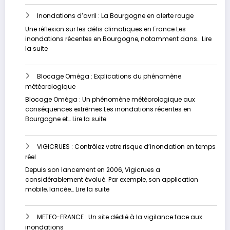
inondations
Inondations d’avril : La Bourgogne en alerte rouge
dévastatrices
en
Une réflexion sur les défis climatiques en France Les
Russie
inondations récentes en Bourgogne, notamment dans…
Lire
et
:
la suite
au
Inondations
Kazakhstan
d’avril
Blocage Oméga : Explications du phénomène
:
météorologique
La
Bourgogne
Blocage Oméga : Un phénomène météorologique aux
en
conséquences extrêmes Les inondations récentes en
alerte
:
Bourgogne et…
Lire la suite
rouge
Blocage
Oméga
VIGICRUES : Contrôlez votre risque d’inondation en temps
:
réel
Explications
du
Depuis son lancement en 2006, Vigicrues a
phénomène
considérablement évolué. Par exemple, son application
météorologique
:
mobile, lancée…
Lire la suite
VIGICRUES
:
METEO-FRANCE : Un site dédié à la vigilance face aux
Contrôlez
inondations
votre