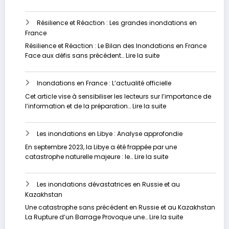
sous-
Vers
estimé
un
Résilience et Réaction : Les grandes inondations en
Avenir
France
plus
Sûr
Résilience et Réaction : Le Bilan des Inondations en France
:
:
Face aux défis sans précédent…
Lire la suite
Stratégies
Résilience
Innovantes
et
pour
Inondations en France : L’actualité officielle
Réaction
Contrer
:
Cet article vise à sensibiliser les lecteurs sur l’importance de
les
Les
:
l’information et de la préparation…
Lire la suite
Inondations
grandes
Inondations
inondations
en
en
Les inondations en Libye : Analyse approfondie
France
France
:
En septembre 2023, la Libye a été frappée par une
L’actualité
:
catastrophe naturelle majeure : le…
Lire la suite
officielle
Les
inondations
Les inondations dévastatrices en Russie et au
en
Kazakhstan
Libye
:
Une catastrophe sans précédent en Russie et au Kazakhstan
Analyse
:
La Rupture d’un Barrage Provoque une…
Lire la suite
approfondie
Les