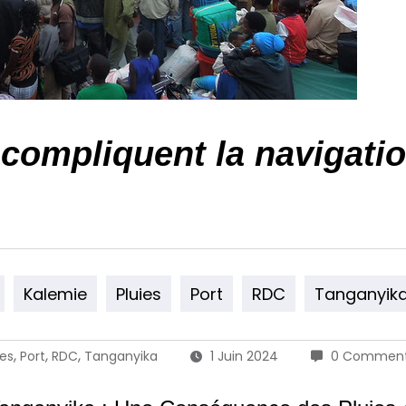
compliquent la navigation
Kalemie
Pluies
Port
RDC
Tanganyik
,
,
,
ies
Port
RDC
Tanganyika
1 Juin 2024
0 Comment