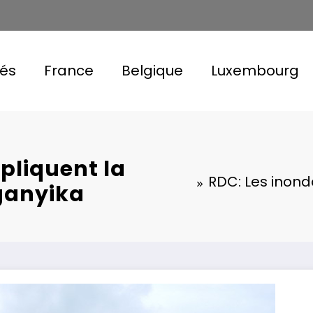
tés
France
Belgique
Luxembourg
pliquent la
RDC: Les inond
nganyika