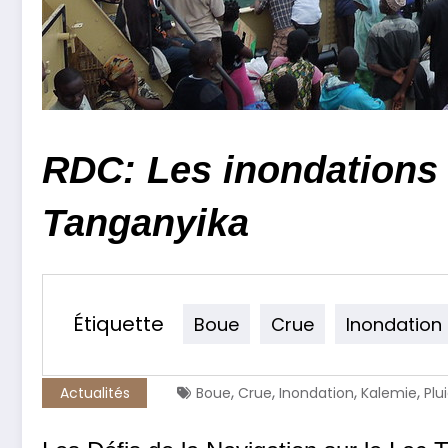
RDC: Les inondations 
Tanganyika
Étiquette
Boue
Crue
Inondation
,
,
,
,
Actualités
Boue
Crue
Inondation
Kalemie
Plu