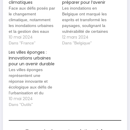
climatiques
préparer pour l’avenir
Face aux défis posés par
Les inondations en
le changement
Belgique ont marqué les
climatique, notamment
esprits et transformé les
les inondations urbaines
paysages, soulignant la
et la gestion des eaux
vulnérabilité de certaines
10 mai 2024
12 mars 2024
pluviales, la France
régions face aux caprices
s'inspire du concept de
Dans "France"
de la nature. Cet article
Dans "Belgique"
"ville éponge" pour
vise à explorer les causes
Les villes éponges :
repenser ses espaces
sous-jacentes de ces
Innovations urbaines
urbains. Ce modèle, qui a
catastrophes naturelles et
pour un avenir durable
vu le jour en Chine au
à proposer des
Les villes éponges
début des années 2000,
recommandations pour
représentent une
vise à rendre les villes…
minimiser leurs impacts à
réponse innovante et
l'avenir. Les causes
écologique aux défis de
des…
l'urbanisation et du
10 mai 2024
changement climatique.
Ces villes, qui intègrent
Dans "Outils"
des infrastructures
naturelles pour gérer les
eaux pluviales, visent à
réduire les inondations,