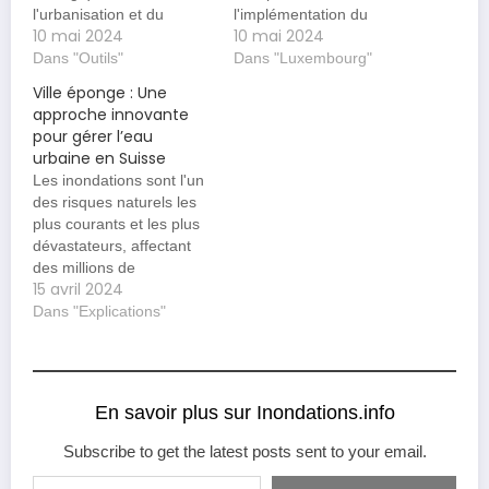
l'urbanisation et du
l'implémentation du
10 mai 2024
10 mai 2024
changement climatique.
concept innovant de villes
Ces villes, qui intègrent
Dans "Outils"
éponges. Cette initiative
Dans "Luxembourg"
des infrastructures
vise à transformer les
Ville éponge : Une
naturelles pour gérer les
zones urbaines pour
approche innovante
eaux pluviales, visent à
mieux gérer les eaux
pour gérer l’eau
réduire les inondations,
pluviales, augmenter la
urbaine en Suisse
purifier l'eau et
résilience face aux
Les inondations sont l'un
augmenter les espaces
inondations et améliorer
des risques naturels les
verts urbains. Qu'est-ce
la qualité de vie…
plus courants et les plus
qu'une ville éponge ?
dévastateurs, affectant
Une ville éponge…
des millions de
15 avril 2024
personnes à travers le
monde chaque année. En
Dans "Explications"
Suisse, comme dans de
nombreux autres pays,
les inondations sont une
préoccupation majeure
En savoir plus sur Inondations.info
en raison de leur impact
potentiel sur les
Subscribe to get the latest posts sent to your email.
populations, l'économie
Saisissez votre adresse e-mail…
et…