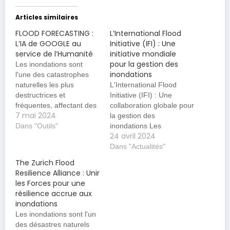
Articles similaires
FLOOD FORECASTING :
L’International Flood
L’IA de GOOGLE au
Initiative (IFI) : Une
service de l’Humanité
initiative mondiale
pour la gestion des
Les inondations sont
inondations
l'une des catastrophes
naturelles les plus
L'International Flood
destructrices et
Initiative (IFI) : Une
fréquentes, affectant des
collaboration globale pour
7 mai 2024
millions de personnes à
la gestion des
travers le monde chaque
Dans "Outils"
inondations Les
24 avril 2024
année. La capacité de
inondations sont parmi
prédire avec précision
les catastrophes
Dans "Actualités"
quand et où les
naturelles les plus
The Zurich Flood
inondations se produiront
fréquentes et les plus
Resilience Alliance : Unir
peut sauver des vies et
dévastatrices, affectant
les Forces pour une
réduire les dégâts
des millions de
résilience accrue aux
économiques. C'est ici
personnes à travers le
inondations
que le projet…
monde chaque année.
Les inondations sont l'un
Face à ce défi,
des désastres naturels
l'International Flood