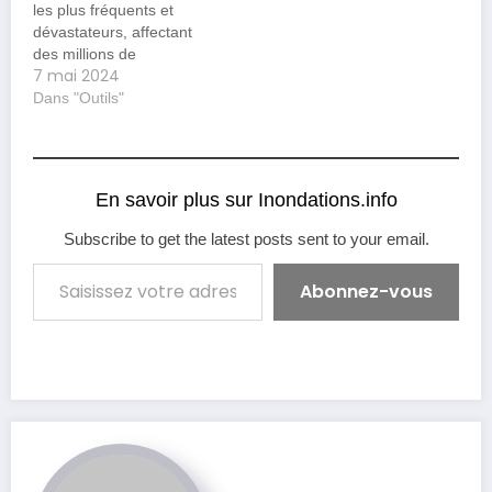
les plus fréquents et
Initiative (IFI) se présente
dévastateurs, affectant
comme une…
des millions de
7 mai 2024
personnes chaque
année. Pour faire face à
Dans "Outils"
cette menace croissante,
The Zurich Flood
Resilience Alliance
(ZFRA) a été formée.
En savoir plus sur Inondations.info
Cette alliance unique
rassemble des
Subscribe to get the latest posts sent to your email.
organisations des
Saisissez votre adresse e-mail…
secteurs public, privé et
Abonnez-vous
non gouvernemental pour
développer…