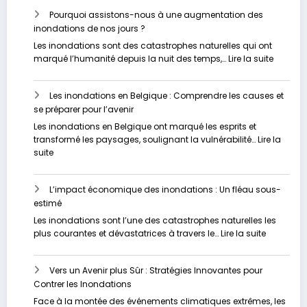
Pourquoi assistons-nous à une augmentation des
inondations de nos jours ?
Les inondations sont des catastrophes naturelles qui ont
:
marqué l’humanité depuis la nuit des temps,…
Lire la suite
Pourquo
assisto
Les inondations en Belgique : Comprendre les causes et
nous
se préparer pour l’avenir
à
une
Les inondations en Belgique ont marqué les esprits et
augmen
transformé les paysages, soulignant la vulnérabilité…
Lire la
des
:
suite
inondat
Les
de
inondations
nos
L’impact économique des inondations : Un fléau sous-
en
jours
estimé
Belgique
?
:
Les inondations sont l’une des catastrophes naturelles les
Comprendre
:
plus courantes et dévastatrices à travers le…
Lire la suite
les
L’impact
causes
économi
et
Vers un Avenir plus Sûr : Stratégies Innovantes pour
des
se
Contrer les Inondations
inondati
préparer
:
Face à la montée des événements climatiques extrêmes, les