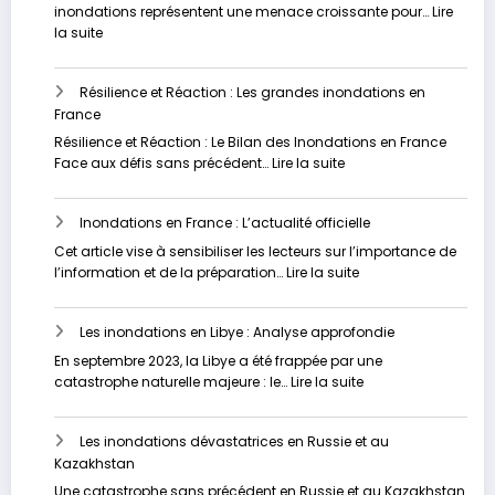
pour
Un
inondations représentent une menace croissante pour…
Lire
l’avenir
fléau
:
la suite
sous-
Vers
estimé
un
Résilience et Réaction : Les grandes inondations en
Avenir
France
plus
Sûr
Résilience et Réaction : Le Bilan des Inondations en France
:
:
Face aux défis sans précédent…
Lire la suite
Stratégies
Résilience
Innovantes
et
pour
Inondations en France : L’actualité officielle
Réaction
Contrer
:
Cet article vise à sensibiliser les lecteurs sur l’importance de
les
Les
:
l’information et de la préparation…
Lire la suite
Inondations
grandes
Inondations
inondations
en
en
Les inondations en Libye : Analyse approfondie
France
France
:
En septembre 2023, la Libye a été frappée par une
L’actualité
:
catastrophe naturelle majeure : le…
Lire la suite
officielle
Les
inondations
Les inondations dévastatrices en Russie et au
en
Kazakhstan
Libye
:
Une catastrophe sans précédent en Russie et au Kazakhstan