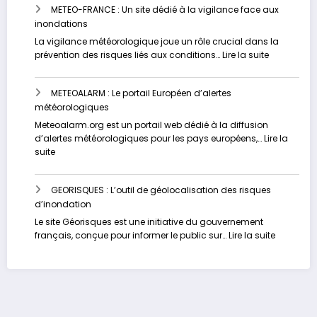
METEO-FRANCE : Un site dédié à la vigilance face aux
Contrôlez
inondations
votre
risque
La vigilance météorologique joue un rôle crucial dans la
d’inondation
:
prévention des risques liés aux conditions…
Lire la suite
en
METEO-
temps
FRANCE
réel
METEOALARM : Le portail Européen d’alertes
:
météorologiques
Un
site
Meteoalarm.org est un portail web dédié à la diffusion
dédié
d’alertes météorologiques pour les pays européens,…
Lire la
à
:
suite
la
METEOALARM
vigilance
:
face
GEORISQUES : L’outil de géolocalisation des risques
Le
aux
d’inondation
portail
inondation
Européen
Le site Géorisques est une initiative du gouvernement
d’alertes
:
français, conçue pour informer le public sur…
Lire la suite
météorologiques
GEORISQU
:
L’outil
de
géolocali
des