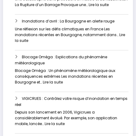
Analyse
:
La Rupture d’un Barrage Provoque une…
Lire la suite
approfondie
Les
inondations
Inondations d’avril : La Bourgogne en alerte rouge
dévastatrices
en
Une réflexion sur les défis climatiques en France Les
Russie
inondations récentes en Bourgogne, notamment dans…
Lire
et
:
la suite
au
Inondations
Kazakhstan
d’avril
Blocage Oméga : Explications du phénomène
:
météorologique
La
Bourgogne
Blocage Oméga : Un phénomène météorologique aux
en
conséquences extrêmes Les inondations récentes en
alerte
:
Bourgogne et…
Lire la suite
rouge
Blocage
Oméga
VIGICRUES : Contrôlez votre risque d’inondation en temps
:
réel
Explications
du
Depuis son lancement en 2006, Vigicrues a
phénomène
considérablement évolué. Par exemple, son application
météorologique
:
mobile, lancée…
Lire la suite
VIGICRUES
: