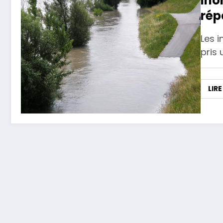
Ino
rép
Les 
pris
LIRE