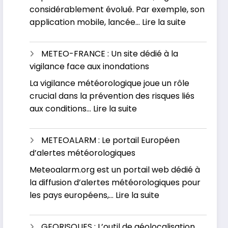
considérablement évolué. Par exemple, son
phénomène
:
application mobile, lancée…
Lire la suite
météorologique
VIGICRUES
:
METEO-FRANCE : Un site dédié à la
Contrôlez
vigilance face aux inondations
votre
La vigilance météorologique joue un rôle
risque
crucial dans la prévention des risques liés
d’inondati
:
aux conditions…
Lire la suite
en
METEO-
temps
FRANCE
réel
METEOALARM : Le portail Européen
:
d’alertes météorologiques
Un
Meteoalarm.org est un portail web dédié à
site
la diffusion d’alertes météorologiques pour
dédié
:
les pays européens,…
Lire la suite
à
METEOALARM
la
:
vigilance
GEORISQUES : L’outil de géolocalisation