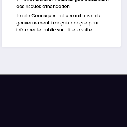
Le
face
des risques d’inondation
portail
aux
Le site Géorisques est une initiative du
Européen
inondations
gouvernement français, conçue pour
d’alertes
:
informer le public sur…
Lire la suite
météorologiques
GEORISQUES
:
L’outil
de
géolocalisation
des
risques
d’inondation