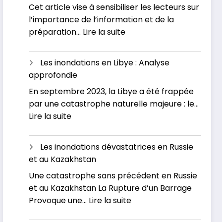
Cet article vise à sensibiliser les lecteurs sur
Les
Inondations
l’importance de l’information et de la
grandes
:
préparation…
Lire la suite
inondations
Inondations
en
en
France
Les inondations en Libye : Analyse
France
approfondie
:
En septembre 2023, la Libye a été frappée
L’actualité
par une catastrophe naturelle majeure : le…
officielle
:
Lire la suite
Les
inondations
Les inondations dévastatrices en Russie
en
et au Kazakhstan
Libye
Une catastrophe sans précédent en Russie
:
et au Kazakhstan La Rupture d’un Barrage
Analyse
:
Provoque une…
Lire la suite
approfondie
Les