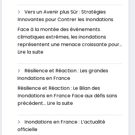
L’impact
causes
économiqu
et
Vers un Avenir plus Sûr : Stratégies
des
se
Innovantes pour Contrer les Inondations
inondation
préparer
Face à la montée des événements
:
pour
climatiques extrêmes, les inondations
Un
l’avenir
représentent une menace croissante pour…
fléau
:
Lire la suite
sous-
Vers
estimé
un
Résilience et Réaction : Les grandes
Avenir
inondations en France
plus
Résilience et Réaction : Le Bilan des
Sûr
Inondations en France Face aux défis sans
:
:
précédent…
Lire la suite
Stratégies
Résilience
Innovantes
et
pour
Inondations en France : L’actualité
Réaction
Contrer
officielle
:
les