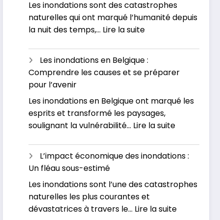
Les inondations sont des catastrophes
naturelles qui ont marqué l’humanité depuis
:
la nuit des temps,…
Lire la suite
Pourquoi
assistons-
Les inondations en Belgique :
nous
Comprendre les causes et se préparer
à
pour l’avenir
une
Les inondations en Belgique ont marqué les
augmentation
esprits et transformé les paysages,
des
:
soulignant la vulnérabilité…
Lire la suite
inondations
Les
de
inondations
nos
L’impact économique des inondations :
en
jours
Un fléau sous-estimé
Belgique
?
Les inondations sont l’une des catastrophes
:
naturelles les plus courantes et
Comprend
:
dévastatrices à travers le…
Lire la suite
les