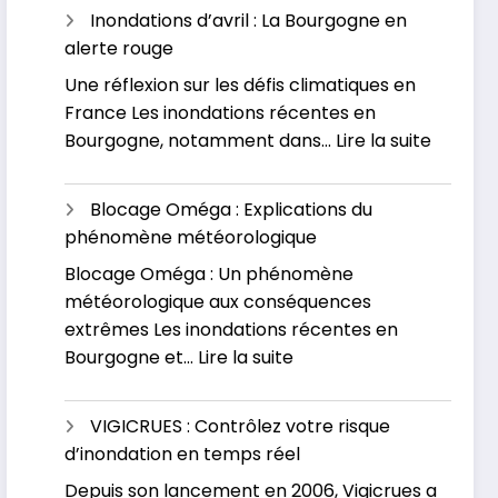
inondations
Inondations d’avril : La Bourgogne en
dévastatrices
alerte rouge
en
Une réflexion sur les défis climatiques en
Russie
France Les inondations récentes en
et
:
Bourgogne, notamment dans…
Lire la suite
au
Inondat
Kazakhstan
d’avril
Blocage Oméga : Explications du
:
phénomène météorologique
La
Blocage Oméga : Un phénomène
Bourgo
météorologique aux conséquences
en
extrêmes Les inondations récentes en
alerte
:
Bourgogne et…
Lire la suite
rouge
Blocage
Oméga
VIGICRUES : Contrôlez votre risque
:
d’inondation en temps réel
Explications
Depuis son lancement en 2006, Vigicrues a
du