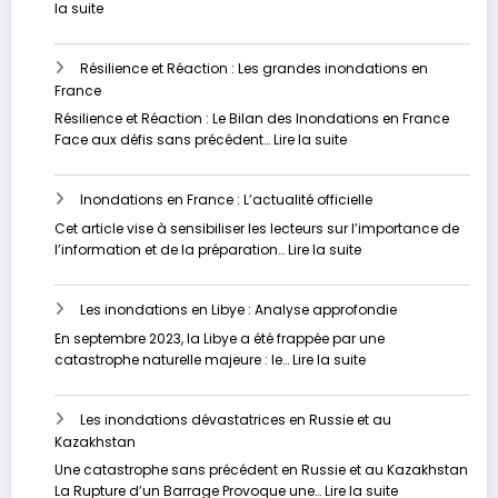
fléau
:
la suite
sous-
Vers
estimé
un
Résilience et Réaction : Les grandes inondations en
Avenir
France
plus
Sûr
Résilience et Réaction : Le Bilan des Inondations en France
:
:
Face aux défis sans précédent…
Lire la suite
Stratégies
Résilience
Innovantes
et
pour
Inondations en France : L’actualité officielle
Réaction
Contrer
:
Cet article vise à sensibiliser les lecteurs sur l’importance de
les
Les
:
l’information et de la préparation…
Lire la suite
Inondations
grandes
Inondations
inondations
en
en
Les inondations en Libye : Analyse approfondie
France
France
:
En septembre 2023, la Libye a été frappée par une
L’actualité
:
catastrophe naturelle majeure : le…
Lire la suite
officielle
Les
inondations
Les inondations dévastatrices en Russie et au
en
Kazakhstan
Libye
:
Une catastrophe sans précédent en Russie et au Kazakhstan
Analyse
:
La Rupture d’un Barrage Provoque une…
Lire la suite