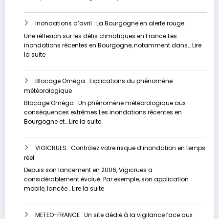
approfondie
Les
inondations
Inondations d’avril : La Bourgogne en alerte rouge
dévastatrices
en
Une réflexion sur les défis climatiques en France Les
Russie
inondations récentes en Bourgogne, notamment dans…
Lire
et
:
la suite
au
Inondations
Kazakhstan
d’avril
Blocage Oméga : Explications du phénomène
:
météorologique
La
Bourgogne
Blocage Oméga : Un phénomène météorologique aux
en
conséquences extrêmes Les inondations récentes en
alerte
:
Bourgogne et…
Lire la suite
rouge
Blocage
Oméga
VIGICRUES : Contrôlez votre risque d’inondation en temps
:
réel
Explications
du
Depuis son lancement en 2006, Vigicrues a
phénomène
considérablement évolué. Par exemple, son application
météorologique
:
mobile, lancée…
Lire la suite
VIGICRUES
:
METEO-FRANCE : Un site dédié à la vigilance face aux
Contrôlez