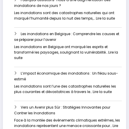
inondations de nos jours ?
Les inondations sont des catastrophes naturelles qui ont
:
marqué l’humanité depuis la nuit des temps,…
Lire la suite
Pourquo
assisto
Les inondations en Belgique : Comprendre les causes et
nous
se préparer pour l’avenir
à
une
Les inondations en Belgique ont marqué les esprits et
augmen
transformé les paysages, soulignant la vulnérabilité…
Lire la
des
:
suite
inondat
Les
de
inondations
nos
L’impact économique des inondations : Un fléau sous-
en
jours
estimé
Belgique
?
:
Les inondations sont l’une des catastrophes naturelles les
Comprendre
:
plus courantes et dévastatrices à travers le…
Lire la suite
les
L’impact
causes
économi
et
Vers un Avenir plus Sûr : Stratégies Innovantes pour
des
se
Contrer les Inondations
inondati
préparer
:
Face à la montée des événements climatiques extrêmes, les
pour
Un
inondations représentent une menace croissante pour…
Lire
l’avenir