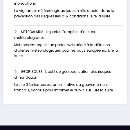
inondations
votre
risque
La vigilance météorologique joue un rôle crucial dans la
d’inondation
:
prévention des risques liés aux conditions…
Lire la suite
en
METEO-
temps
FRANCE
réel
METEOALARM : Le portail Européen d’alertes
:
météorologiques
Un
site
Meteoalarm.org est un portail web dédié à la diffusion
dédié
d’alertes météorologiques pour les pays européens,…
Lire la
à
:
suite
la
METEOALARM
vigilance
:
face
GEORISQUES : L’outil de géolocalisation des risques
Le
aux
d’inondation
portail
inondation
Européen
Le site Géorisques est une initiative du gouvernement
d’alertes
:
français, conçue pour informer le public sur…
Lire la suite
météorologiques
GEORISQU
:
L’outil
de
géolocali
des
risques