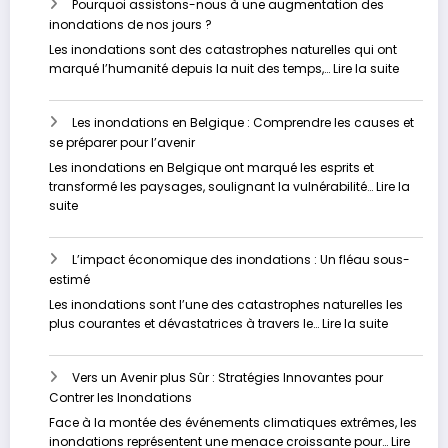
Pourquoi assistons-nous à une augmentation des
inondations de nos jours ?
Les inondations sont des catastrophes naturelles qui ont
:
marqué l’humanité depuis la nuit des temps,…
Lire la suite
Pourquo
assisto
Les inondations en Belgique : Comprendre les causes et
nous
se préparer pour l’avenir
à
une
Les inondations en Belgique ont marqué les esprits et
augmen
transformé les paysages, soulignant la vulnérabilité…
Lire la
des
:
suite
inondat
Les
de
inondations
nos
L’impact économique des inondations : Un fléau sous-
en
jours
estimé
Belgique
?
:
Les inondations sont l’une des catastrophes naturelles les
Comprendre
:
plus courantes et dévastatrices à travers le…
Lire la suite
les
L’impact
causes
économi
et
Vers un Avenir plus Sûr : Stratégies Innovantes pour
des
se
Contrer les Inondations
inondati
préparer
:
Face à la montée des événements climatiques extrêmes, les
pour
Un
inondations représentent une menace croissante pour…
Lire