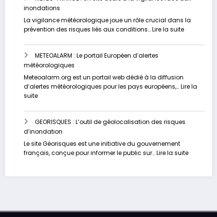
inondations
votre
risque
La vigilance météorologique joue un rôle crucial dans la
d’inondation
:
prévention des risques liés aux conditions…
Lire la suite
en
METEO-
temps
FRANCE
réel
METEOALARM : Le portail Européen d’alertes
:
météorologiques
Un
site
Meteoalarm.org est un portail web dédié à la diffusion
dédié
d’alertes météorologiques pour les pays européens,…
Lire la
à
:
suite
la
METEOALARM
vigilance
:
face
GEORISQUES : L’outil de géolocalisation des risques
Le
aux
d’inondation
portail
inondation
Européen
Le site Géorisques est une initiative du gouvernement
d’alertes
:
français, conçue pour informer le public sur…
Lire la suite
météorologiques
GEORISQU
:
L’outil
de
géolocali
des
risques