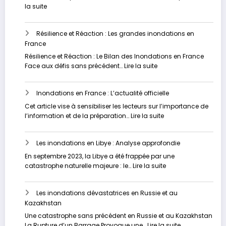
l’avenir
fléau
:
la suite
sous-
Vers
estimé
un
Résilience et Réaction : Les grandes inondations en
Avenir
France
plus
Sûr
Résilience et Réaction : Le Bilan des Inondations en France
:
:
Face aux défis sans précédent…
Lire la suite
Stratégies
Résilience
Innovantes
et
pour
Inondations en France : L’actualité officielle
Réaction
Contrer
:
Cet article vise à sensibiliser les lecteurs sur l’importance de
les
Les
:
l’information et de la préparation…
Lire la suite
Inondations
grandes
Inondations
inondations
en
en
Les inondations en Libye : Analyse approfondie
France
France
:
En septembre 2023, la Libye a été frappée par une
L’actualité
:
catastrophe naturelle majeure : le…
Lire la suite
officielle
Les
inondations
Les inondations dévastatrices en Russie et au
en
Kazakhstan
Libye
:
Une catastrophe sans précédent en Russie et au Kazakhstan
Analyse
:
La Rupture d’un Barrage Provoque une…
Lire la suite