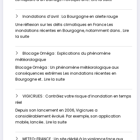
approfondie
Les
inondations
Inondations d’avril : La Bourgogne en alerte rouge
dévastatrices
en
Une réflexion sur les défis climatiques en France Les
Russie
inondations récentes en Bourgogne, notamment dans…
Lire
et
:
la suite
au
Inondations
Kazakhstan
d’avril
Blocage Oméga : Explications du phénomène
:
météorologique
La
Bourgogne
Blocage Oméga : Un phénomène météorologique aux
en
conséquences extrêmes Les inondations récentes en
alerte
:
Bourgogne et…
Lire la suite
rouge
Blocage
Oméga
VIGICRUES : Contrôlez votre risque d’inondation en temps
:
réel
Explications
du
Depuis son lancement en 2006, Vigicrues a
phénomène
considérablement évolué. Par exemple, son application
météorologique
:
mobile, lancée…
Lire la suite
VIGICRUES
:
METEO-FRANCE : Un site dédié à la vigilance face aux
Contrôlez