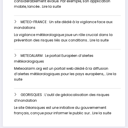
considérablement évolué. Par exemple, son application
météorologique
:
mobile, lancée…
Lire la suite
VIGICRUES
:
METEO-FRANCE : Un site dédié à la vigilance face aux
Contrôlez
inondations
votre
risque
La vigilance météorologique joue un rôle crucial dans la
d’inondation
:
prévention des risques liés aux conditions…
Lire la suite
en
METEO-
temps
FRANCE
réel
METEOALARM : Le portail Européen d’alertes
:
météorologiques
Un
site
Meteoalarm.org est un portail web dédié à la diffusion
dédié
d’alertes météorologiques pour les pays européens,…
Lire la
à
:
suite
la
METEOALARM
vigilance
:
face
GEORISQUES : L’outil de géolocalisation des risques
Le
aux
d’inondation
portail
inondation
Européen
Le site Géorisques est une initiative du gouvernement
d’alertes
:
français, conçue pour informer le public sur…
Lire la suite
météorologiques
GEORISQU
: