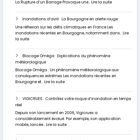
Analyse
:
La Rupture d’un Barrage Provoque une…
Lire la suite
approfondie
Les
inondations
Inondations d’avril : La Bourgogne en alerte rouge
dévastatrices
en
Une réflexion sur les défis climatiques en France Les
Russie
inondations récentes en Bourgogne, notamment dans…
Lire
et
:
la suite
au
Inondations
Kazakhstan
d’avril
Blocage Oméga : Explications du phénomène
:
météorologique
La
Bourgogne
Blocage Oméga : Un phénomène météorologique aux
en
conséquences extrêmes Les inondations récentes en
alerte
:
Bourgogne et…
Lire la suite
rouge
Blocage
Oméga
VIGICRUES : Contrôlez votre risque d’inondation en temps
:
réel
Explications
du
Depuis son lancement en 2006, Vigicrues a
phénomène
considérablement évolué. Par exemple, son application
météorologique
:
mobile, lancée…
Lire la suite
VIGICRUES
: