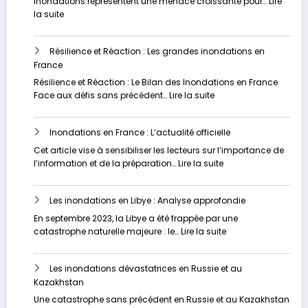
inondations représentent une menace croissante pour…
Lire
l’avenir
fléau
:
la suite
sous-
Vers
estimé
un
Résilience et Réaction : Les grandes inondations en
Avenir
France
plus
Sûr
Résilience et Réaction : Le Bilan des Inondations en France
:
:
Face aux défis sans précédent…
Lire la suite
Stratégies
Résilience
Innovantes
et
pour
Inondations en France : L’actualité officielle
Réaction
Contrer
:
Cet article vise à sensibiliser les lecteurs sur l’importance de
les
Les
:
l’information et de la préparation…
Lire la suite
Inondations
grandes
Inondations
inondations
en
en
Les inondations en Libye : Analyse approfondie
France
France
:
En septembre 2023, la Libye a été frappée par une
L’actualité
:
catastrophe naturelle majeure : le…
Lire la suite
officielle
Les
inondations
Les inondations dévastatrices en Russie et au
en
Kazakhstan
Libye
:
Une catastrophe sans précédent en Russie et au Kazakhstan