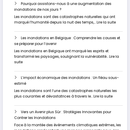
Pourquoi assistons-nous à une augmentation des
inondations de nos jours ?
Les inondations sont des catastrophes naturelles qui ont
:
marqué l’humanité depuis la nuit des temps,…
Lire la suite
Pourquo
assisto
Les inondations en Belgique : Comprendre les causes et
nous
se préparer pour l’avenir
à
une
Les inondations en Belgique ont marqué les esprits et
augmen
transformé les paysages, soulignant la vulnérabilité…
Lire la
des
:
suite
inondat
Les
de
inondations
nos
L’impact économique des inondations : Un fléau sous-
en
jours
estimé
Belgique
?
:
Les inondations sont l’une des catastrophes naturelles les
Comprendre
:
plus courantes et dévastatrices à travers le…
Lire la suite
les
L’impact
causes
économi
et
Vers un Avenir plus Sûr : Stratégies Innovantes pour
des
se
Contrer les Inondations
inondati
préparer
:
Face à la montée des événements climatiques extrêmes, les
pour
Un