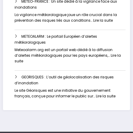
METEO-FRANCE : Un site dédié à la vigilance face aux
Contrôlez
inondations
votre
risque
La vigilance météorologique joue un rôle crucial dans la
d’inondation
:
prévention des risques liés aux conditions…
Lire la suite
en
METEO-
temps
FRANCE
réel
METEOALARM : Le portail Européen d’alertes
:
météorologiques
Un
site
Meteoalarm.org est un portail web dédié à la diffusion
dédié
d’alertes météorologiques pour les pays européens,…
Lire la
à
:
suite
la
METEOALARM
vigilance
:
face
GEORISQUES : L’outil de géolocalisation des risques
Le
aux
d’inondation
portail
inondation
Européen
Le site Géorisques est une initiative du gouvernement
d’alertes
:
français, conçue pour informer le public sur…
Lire la suite
météorologiques
GEORISQU
:
L’outil
de
géolocali
des