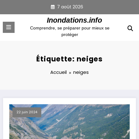
Aller
7 août 2026
au
contenu
Inondations.info
Comprendre, se préparer pour mieux se
protéger
Étiquette: neiges
Accueil
neiges
22 juin 2024