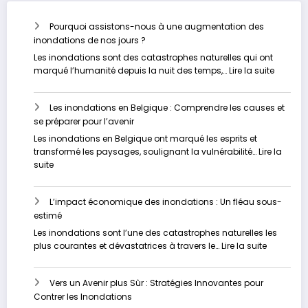
Pourquoi assistons-nous à une augmentation des
inondations de nos jours ?
Les inondations sont des catastrophes naturelles qui ont
:
marqué l’humanité depuis la nuit des temps,…
Lire la suite
Pourquo
assisto
Les inondations en Belgique : Comprendre les causes et
nous
se préparer pour l’avenir
à
une
Les inondations en Belgique ont marqué les esprits et
augmen
transformé les paysages, soulignant la vulnérabilité…
Lire la
des
:
suite
inondat
Les
de
inondations
nos
L’impact économique des inondations : Un fléau sous-
en
jours
estimé
Belgique
?
:
Les inondations sont l’une des catastrophes naturelles les
Comprendre
:
plus courantes et dévastatrices à travers le…
Lire la suite
les
L’impact
causes
économi
et
Vers un Avenir plus Sûr : Stratégies Innovantes pour
des
se
Contrer les Inondations
inondati
préparer