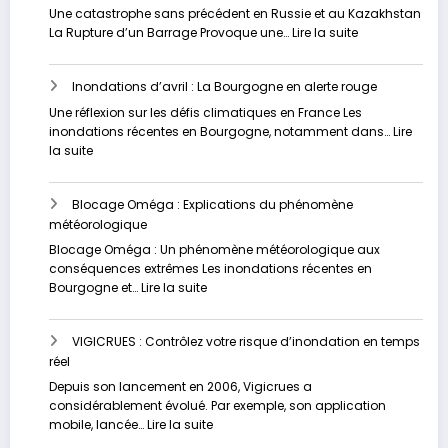
:
Une catastrophe sans précédent en Russie et au Kazakhstan
Analyse
:
La Rupture d’un Barrage Provoque une…
Lire la suite
approfondie
Les
inondations
Inondations d’avril : La Bourgogne en alerte rouge
dévastatrices
en
Une réflexion sur les défis climatiques en France Les
Russie
inondations récentes en Bourgogne, notamment dans…
Lire
et
:
la suite
au
Inondations
Kazakhstan
d’avril
Blocage Oméga : Explications du phénomène
:
météorologique
La
Bourgogne
Blocage Oméga : Un phénomène météorologique aux
en
conséquences extrêmes Les inondations récentes en
alerte
:
Bourgogne et…
Lire la suite
rouge
Blocage
Oméga
VIGICRUES : Contrôlez votre risque d’inondation en temps
:
réel
Explications
du
Depuis son lancement en 2006, Vigicrues a
phénomène
considérablement évolué. Par exemple, son application
météorologique
:
mobile, lancée…
Lire la suite
VIGICRUES