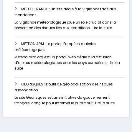
:
METEO-FRANCE : Un site dédié à la vigilance face aux
Contrôlez
inondations
votre
risque
La vigilance météorologique joue un rôle crucial dans la
d’inondation
:
prévention des risques liés aux conditions…
Lire la suite
en
METEO-
temps
FRANCE
réel
METEOALARM : Le portail Européen d’alertes
:
météorologiques
Un
site
Meteoalarm.org est un portail web dédié à la diffusion
dédié
d’alertes météorologiques pour les pays européens,…
Lire la
à
:
suite
la
METEOALARM
vigilance
:
face
GEORISQUES : L’outil de géolocalisation des risques
Le
aux
d’inondation
portail
inondation
Européen
Le site Géorisques est une initiative du gouvernement
d’alertes
:
français, conçue pour informer le public sur…
Lire la suite
météorologiques
GEORISQU
:
L’outil
de
géolocali