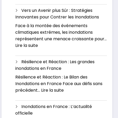
L’impact
causes
économiqu
et
Vers un Avenir plus Sûr : Stratégies
des
se
Innovantes pour Contrer les Inondations
inondation
préparer
Face à la montée des événements
:
pour
climatiques extrêmes, les inondations
Un
l’avenir
représentent une menace croissante pour…
fléau
:
Lire la suite
sous-
Vers
estimé
un
Résilience et Réaction : Les grandes
Avenir
inondations en France
plus
Résilience et Réaction : Le Bilan des
Sûr
Inondations en France Face aux défis sans
:
:
précédent…
Lire la suite
Stratégies
Résilience
Innovantes
et
pour
Inondations en France : L’actualité
Réaction
Contrer
officielle
:
les