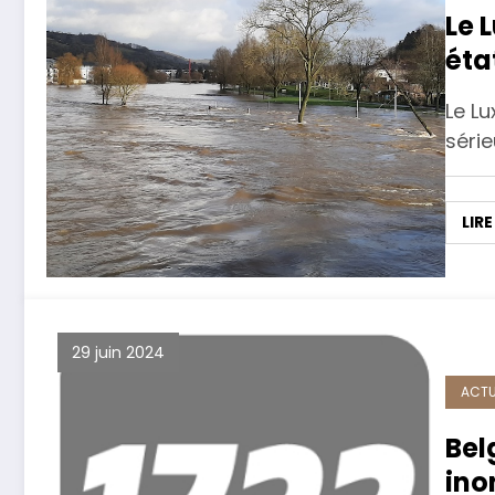
Le 
éta
Le L
séri
LIRE
29 juin 2024
ACTU
Bel
ino