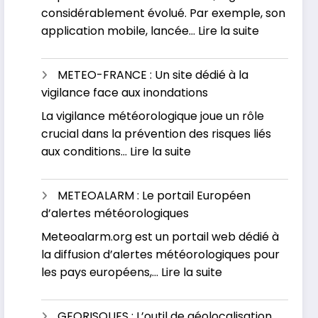
considérablement évolué. Par exemple, son
phénomène
:
application mobile, lancée…
Lire la suite
météorologique
VIGICRUES
:
METEO-FRANCE : Un site dédié à la
Contrôlez
vigilance face aux inondations
votre
La vigilance météorologique joue un rôle
risque
crucial dans la prévention des risques liés
d’inondati
:
aux conditions…
Lire la suite
en
METEO-
temps
FRANCE
réel
METEOALARM : Le portail Européen
:
d’alertes météorologiques
Un
Meteoalarm.org est un portail web dédié à
site
la diffusion d’alertes météorologiques pour
dédié
:
les pays européens,…
Lire la suite
à
METEOALARM
la
:
vigilance
GEORISQUES : L’outil de géolocalisation