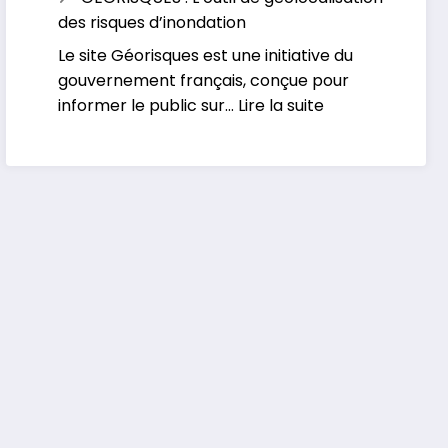
Le
face
des risques d’inondation
portail
aux
Le site Géorisques est une initiative du
Européen
inondations
gouvernement français, conçue pour
d’alertes
:
informer le public sur…
Lire la suite
météorologiques
GEORISQUES
:
L’outil
de
géolocalisation
des
risques
d’inondation