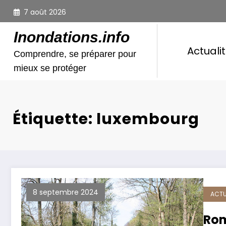
Aller
7 août 2026
au
contenu
Inondations.info
Actuali
Comprendre, se préparer pour
mieux se protéger
Étiquette: luxembourg
8 septembre 2024
ACTU
Rom