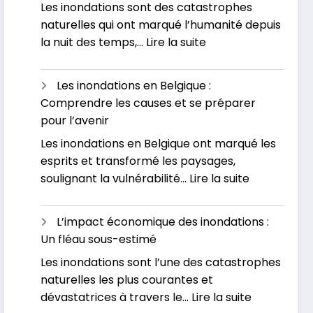
Les inondations sont des catastrophes
naturelles qui ont marqué l’humanité depuis
:
la nuit des temps,…
Lire la suite
Pourquoi
assistons-
Les inondations en Belgique :
nous
Comprendre les causes et se préparer
à
pour l’avenir
une
Les inondations en Belgique ont marqué les
augmentation
esprits et transformé les paysages,
des
:
soulignant la vulnérabilité…
Lire la suite
inondations
Les
de
inondations
nos
L’impact économique des inondations :
en
jours
Un fléau sous-estimé
Belgique
?
Les inondations sont l’une des catastrophes
:
naturelles les plus courantes et
Comprend
:
dévastatrices à travers le…
Lire la suite
les