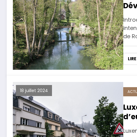
Dév
Intro
inte
de R
LIRE
18 juillet 2024
ACTU
Lux
d’e
les
Luxe