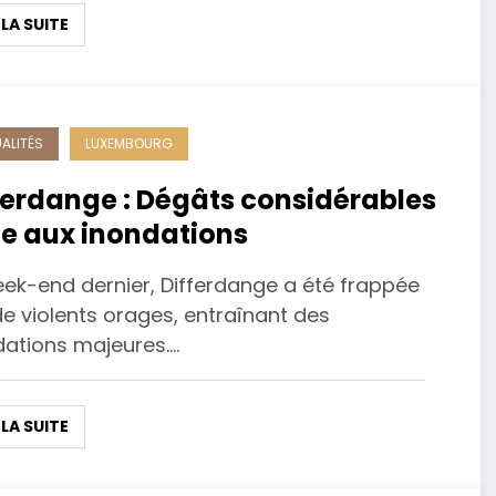
 LA SUITE
ALITÉS
LUXEMBOURG
ferdange : Dégâts considérables
te aux inondations
eek-end dernier, Differdange a été frappée
e violents orages, entraînant des
dations majeures.…
 LA SUITE