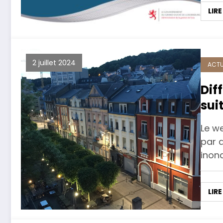
LIRE
2 juillet 2024
ACTU
Dif
sui
Le w
par d
inon
LIRE