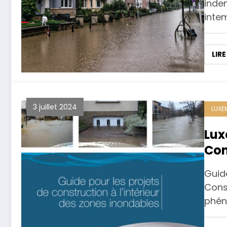
inde
inte
LIRE
3 juillet 2024
LUX
Lux
Con
Guid
Conse
phé