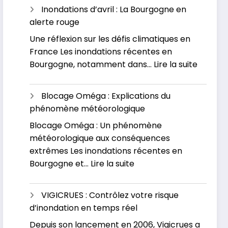
inondations
Inondations d’avril : La Bourgogne en
dévastatrices
alerte rouge
en
Une réflexion sur les défis climatiques en
Russie
France Les inondations récentes en
et
:
Bourgogne, notamment dans…
Lire la suite
au
Inondat
Kazakhstan
d’avril
Blocage Oméga : Explications du
:
phénomène météorologique
La
Blocage Oméga : Un phénomène
Bourgo
météorologique aux conséquences
en
extrêmes Les inondations récentes en
alerte
:
Bourgogne et…
Lire la suite
rouge
Blocage
Oméga
VIGICRUES : Contrôlez votre risque
:
d’inondation en temps réel
Explications
Depuis son lancement en 2006, Vigicrues a
du