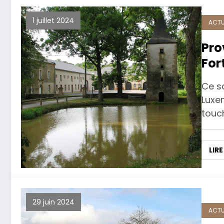
1 juillet 2024
ACTU
Pro
For
ora
Ce s
Luxe
touc
LIRE
29 juin 2024
ACTU