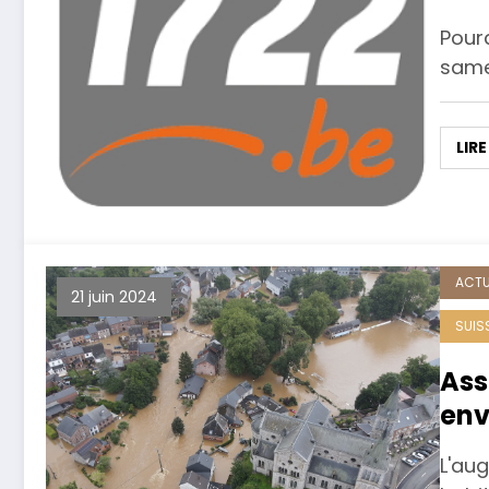
Pourq
samed
LIRE
ACTU
21 juin 2024
SUIS
Ass
env
L'au