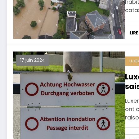
habi
cata
LIRE
17 juin 2024
LUX
Lux
sai
Luxe
ont 
rais