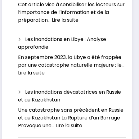
Cet article vise à sensibiliser les lecteurs sur
Les
Inondations
l’importance de l’information et de la
grandes
:
préparation…
Lire la suite
inondations
Inondations
en
en
France
Les inondations en Libye : Analyse
France
approfondie
:
En septembre 2023, la Libye a été frappée
L’actualité
par une catastrophe naturelle majeure : le…
officielle
:
Lire la suite
Les
inondations
Les inondations dévastatrices en Russie
en
et au Kazakhstan
Libye
Une catastrophe sans précédent en Russie
:
et au Kazakhstan La Rupture d’un Barrage
Analyse
:
Provoque une…
Lire la suite
approfondie
Les