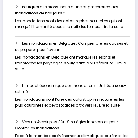
Pourquoi assistons-nous à une augmentation des
inondations de nos jours ?
Les inondations sont des catastrophes naturelles qui ont
:
marqué l’humanité depuis la nuit des temps,…
Lire la suite
Pourquo
assisto
Les inondations en Belgique : Comprendre les causes et
nous
se préparer pour l’avenir
à
une
Les inondations en Belgique ont marqué les esprits et
augmen
transformé les paysages, soulignant la vulnérabilité…
Lire la
des
:
suite
inondat
Les
de
inondations
nos
L’impact économique des inondations : Un fléau sous-
en
jours
estimé
Belgique
?
:
Les inondations sont l’une des catastrophes naturelles les
Comprendre
:
plus courantes et dévastatrices à travers le…
Lire la suite
les
L’impact
causes
économi
et
Vers un Avenir plus Sûr : Stratégies Innovantes pour
des
se
Contrer les Inondations
inondati
préparer
:
Face à la montée des événements climatiques extrêmes, les