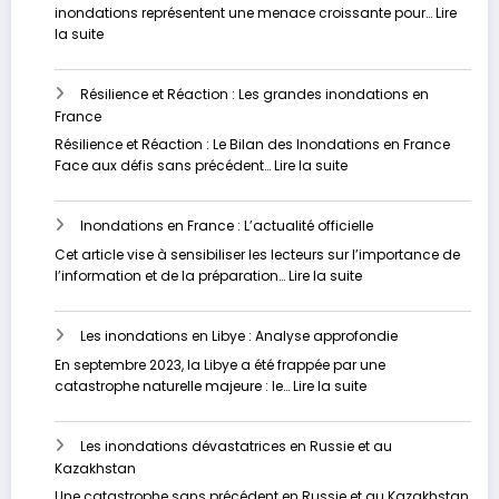
pour
Un
inondations représentent une menace croissante pour…
Lire
l’avenir
fléau
:
la suite
sous-
Vers
estimé
un
Résilience et Réaction : Les grandes inondations en
Avenir
France
plus
Sûr
Résilience et Réaction : Le Bilan des Inondations en France
:
:
Face aux défis sans précédent…
Lire la suite
Stratégies
Résilience
Innovantes
et
pour
Inondations en France : L’actualité officielle
Réaction
Contrer
:
Cet article vise à sensibiliser les lecteurs sur l’importance de
les
Les
:
l’information et de la préparation…
Lire la suite
Inondations
grandes
Inondations
inondations
en
en
Les inondations en Libye : Analyse approfondie
France
France
:
En septembre 2023, la Libye a été frappée par une
L’actualité
:
catastrophe naturelle majeure : le…
Lire la suite
officielle
Les
inondations
Les inondations dévastatrices en Russie et au
en
Kazakhstan
Libye
:
Une catastrophe sans précédent en Russie et au Kazakhstan