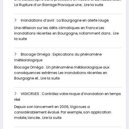
Analyse
:
La Rupture d’un Barrage Provoque une…
Lire la suite
approfondie
Les
inondations
Inondations d’avril : La Bourgogne en alerte rouge
dévastatrices
en
Une réflexion sur les défis climatiques en France Les
Russie
inondations récentes en Bourgogne, notamment dans…
Lire
et
:
la suite
au
Inondations
Kazakhstan
d’avril
Blocage Oméga : Explications du phénomène
:
météorologique
La
Bourgogne
Blocage Oméga : Un phénomène météorologique aux
en
conséquences extrêmes Les inondations récentes en
alerte
:
Bourgogne et…
Lire la suite
rouge
Blocage
Oméga
VIGICRUES : Contrôlez votre risque d’inondation en temps
:
réel
Explications
du
Depuis son lancement en 2006, Vigicrues a
phénomène
considérablement évolué. Par exemple, son application
météorologique
:
mobile, lancée…
Lire la suite
VIGICRUES
: