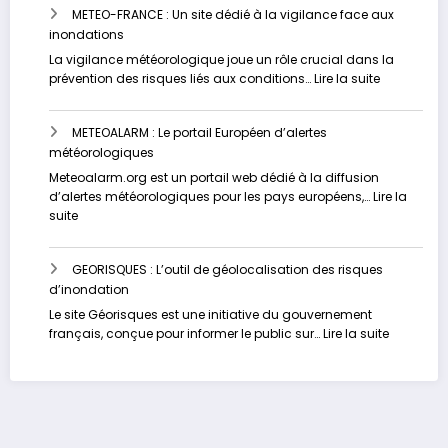
METEO-FRANCE : Un site dédié à la vigilance face aux
Contrôlez
inondations
votre
risque
La vigilance météorologique joue un rôle crucial dans la
d’inondation
:
prévention des risques liés aux conditions…
Lire la suite
en
METEO-
temps
FRANCE
réel
METEOALARM : Le portail Européen d’alertes
:
météorologiques
Un
site
Meteoalarm.org est un portail web dédié à la diffusion
dédié
d’alertes météorologiques pour les pays européens,…
Lire la
à
:
suite
la
METEOALARM
vigilance
:
face
GEORISQUES : L’outil de géolocalisation des risques
Le
aux
d’inondation
portail
inondation
Européen
Le site Géorisques est une initiative du gouvernement
d’alertes
:
français, conçue pour informer le public sur…
Lire la suite
météorologiques
GEORISQU
:
L’outil
de
géolocali
des