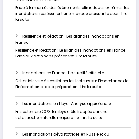
inondati
préparer
:
Face à la montée des événements climatiques extrêmes, les
pour
Un
inondations représentent une menace croissante pour…
Lire
l’avenir
fléau
:
la suite
sous-
Vers
estimé
un
Résilience et Réaction : Les grandes inondations en
Avenir
France
plus
Sûr
Résilience et Réaction : Le Bilan des Inondations en France
:
:
Face aux défis sans précédent…
Lire la suite
Stratégies
Résilience
Innovantes
et
pour
Inondations en France : L’actualité officielle
Réaction
Contrer
:
Cet article vise à sensibiliser les lecteurs sur l’importance de
les
Les
:
l’information et de la préparation…
Lire la suite
Inondations
grandes
Inondations
inondations
en
en
Les inondations en Libye : Analyse approfondie
France
France
:
En septembre 2023, la Libye a été frappée par une
L’actualité
:
catastrophe naturelle majeure : le…
Lire la suite
officielle
Les
inondations
Les inondations dévastatrices en Russie et au
en