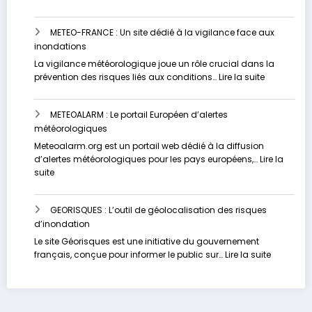
VIGICRUES
:
METEO-FRANCE : Un site dédié à la vigilance face aux
Contrôlez
inondations
votre
risque
La vigilance météorologique joue un rôle crucial dans la
d’inondation
:
prévention des risques liés aux conditions…
Lire la suite
en
METEO-
temps
FRANCE
réel
METEOALARM : Le portail Européen d’alertes
:
météorologiques
Un
site
Meteoalarm.org est un portail web dédié à la diffusion
dédié
d’alertes météorologiques pour les pays européens,…
Lire la
à
:
suite
la
METEOALARM
vigilance
:
face
GEORISQUES : L’outil de géolocalisation des risques
Le
aux
d’inondation
portail
inondation
Européen
Le site Géorisques est une initiative du gouvernement
d’alertes
:
français, conçue pour informer le public sur…
Lire la suite
météorologiques
GEORISQU
:
L’outil
de