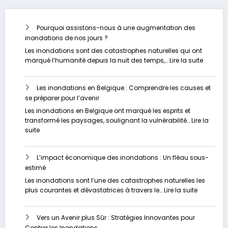
Pourquoi assistons-nous à une augmentation des
inondations de nos jours ?
Les inondations sont des catastrophes naturelles qui ont
:
marqué l’humanité depuis la nuit des temps,…
Lire la suite
Pourquo
assisto
Les inondations en Belgique : Comprendre les causes et
nous
se préparer pour l’avenir
à
une
Les inondations en Belgique ont marqué les esprits et
augmen
transformé les paysages, soulignant la vulnérabilité…
Lire la
des
:
suite
inondat
Les
de
inondations
nos
L’impact économique des inondations : Un fléau sous-
en
jours
estimé
Belgique
?
:
Les inondations sont l’une des catastrophes naturelles les
Comprendre
:
plus courantes et dévastatrices à travers le…
Lire la suite
les
L’impact
causes
économi
et
Vers un Avenir plus Sûr : Stratégies Innovantes pour
des
se
Contrer les Inondations