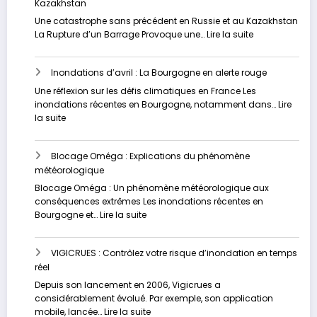
Kazakhstan
Libye
:
Une catastrophe sans précédent en Russie et au Kazakhstan
Analyse
:
La Rupture d’un Barrage Provoque une…
Lire la suite
approfondie
Les
inondations
Inondations d’avril : La Bourgogne en alerte rouge
dévastatrices
en
Une réflexion sur les défis climatiques en France Les
Russie
inondations récentes en Bourgogne, notamment dans…
Lire
et
:
la suite
au
Inondations
Kazakhstan
d’avril
Blocage Oméga : Explications du phénomène
:
météorologique
La
Bourgogne
Blocage Oméga : Un phénomène météorologique aux
en
conséquences extrêmes Les inondations récentes en
alerte
:
Bourgogne et…
Lire la suite
rouge
Blocage
Oméga
VIGICRUES : Contrôlez votre risque d’inondation en temps
:
réel
Explications
du
Depuis son lancement en 2006, Vigicrues a
phénomène
considérablement évolué. Par exemple, son application
météorologique
:
mobile, lancée…
Lire la suite