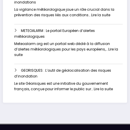
inondations
votre
risque
La vigilance météorologique joue un rôle crucial dans la
d’inondation
:
prévention des risques liés aux conditions…
Lire la suite
en
METEO-
temps
FRANCE
réel
METEOALARM : Le portail Européen d’alertes
:
météorologiques
Un
site
Meteoalarm.org est un portail web dédié à la diffusion
dédié
d’alertes météorologiques pour les pays européens,…
Lire la
à
:
suite
la
METEOALARM
vigilance
:
face
GEORISQUES : L’outil de géolocalisation des risques
Le
aux
d’inondation
portail
inondation
Européen
Le site Géorisques est une initiative du gouvernement
d’alertes
:
français, conçue pour informer le public sur…
Lire la suite
météorologiques
GEORISQU
:
L’outil
de
géolocali
des
risques