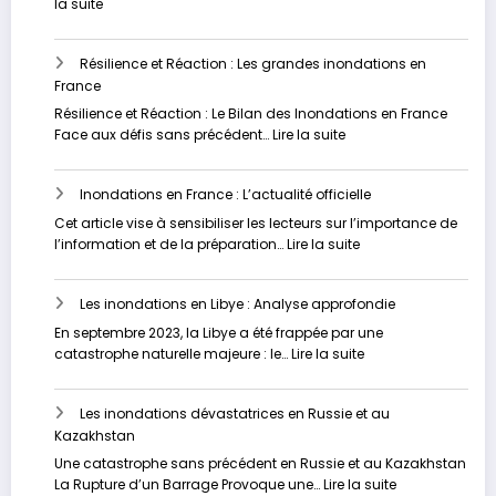
:
la suite
sous-
Vers
estimé
un
Résilience et Réaction : Les grandes inondations en
Avenir
France
plus
Sûr
Résilience et Réaction : Le Bilan des Inondations en France
:
:
Face aux défis sans précédent…
Lire la suite
Stratégies
Résilience
Innovantes
et
pour
Inondations en France : L’actualité officielle
Réaction
Contrer
:
Cet article vise à sensibiliser les lecteurs sur l’importance de
les
Les
:
l’information et de la préparation…
Lire la suite
Inondations
grandes
Inondations
inondations
en
en
Les inondations en Libye : Analyse approfondie
France
France
:
En septembre 2023, la Libye a été frappée par une
L’actualité
:
catastrophe naturelle majeure : le…
Lire la suite
officielle
Les
inondations
Les inondations dévastatrices en Russie et au
en
Kazakhstan
Libye
:
Une catastrophe sans précédent en Russie et au Kazakhstan
Analyse
:
La Rupture d’un Barrage Provoque une…
Lire la suite