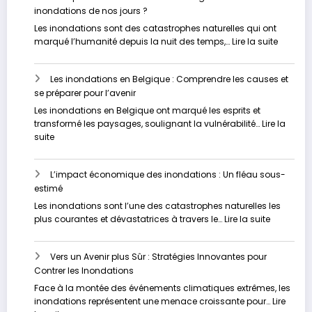
inondations de nos jours ?
Les inondations sont des catastrophes naturelles qui ont
:
marqué l’humanité depuis la nuit des temps,…
Lire la suite
Pourquo
assisto
Les inondations en Belgique : Comprendre les causes et
nous
se préparer pour l’avenir
à
une
Les inondations en Belgique ont marqué les esprits et
augmen
transformé les paysages, soulignant la vulnérabilité…
Lire la
des
:
suite
inondat
Les
de
inondations
nos
L’impact économique des inondations : Un fléau sous-
en
jours
estimé
Belgique
?
:
Les inondations sont l’une des catastrophes naturelles les
Comprendre
:
plus courantes et dévastatrices à travers le…
Lire la suite
les
L’impact
causes
économi
et
Vers un Avenir plus Sûr : Stratégies Innovantes pour
des
se
Contrer les Inondations
inondati
préparer
:
Face à la montée des événements climatiques extrêmes, les
pour
Un
inondations représentent une menace croissante pour…
Lire
l’avenir
fléau