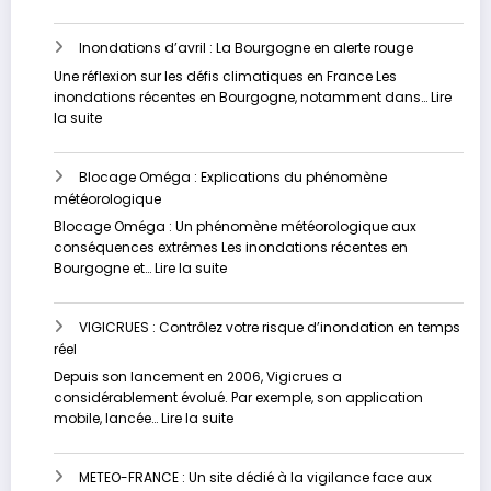
approfondie
Les
inondations
Inondations d’avril : La Bourgogne en alerte rouge
dévastatrices
en
Une réflexion sur les défis climatiques en France Les
Russie
inondations récentes en Bourgogne, notamment dans…
Lire
et
:
la suite
au
Inondations
Kazakhstan
d’avril
Blocage Oméga : Explications du phénomène
:
météorologique
La
Bourgogne
Blocage Oméga : Un phénomène météorologique aux
en
conséquences extrêmes Les inondations récentes en
alerte
:
Bourgogne et…
Lire la suite
rouge
Blocage
Oméga
VIGICRUES : Contrôlez votre risque d’inondation en temps
:
réel
Explications
du
Depuis son lancement en 2006, Vigicrues a
phénomène
considérablement évolué. Par exemple, son application
météorologique
:
mobile, lancée…
Lire la suite
VIGICRUES
:
METEO-FRANCE : Un site dédié à la vigilance face aux
Contrôlez