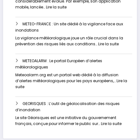
considérablement évolué. Par exemple, son application
météorologique
:
mobile, lancée…
Lire la suite
VIGICRUES
:
METEO-FRANCE : Un site dédié à la vigilance face aux
Contrôlez
inondations
votre
risque
La vigilance météorologique joue un rôle crucial dans la
d’inondation
:
prévention des risques liés aux conditions…
Lire la suite
en
METEO-
temps
FRANCE
réel
METEOALARM : Le portail Européen d’alertes
:
météorologiques
Un
site
Meteoalarm.org est un portail web dédié à la diffusion
dédié
d’alertes météorologiques pour les pays européens,…
Lire la
à
:
suite
la
METEOALARM
vigilance
:
face
GEORISQUES : L’outil de géolocalisation des risques
Le
aux
d’inondation
portail
inondation
Européen
Le site Géorisques est une initiative du gouvernement
d’alertes
:
français, conçue pour informer le public sur…
Lire la suite
météorologiques
GEORISQU
: