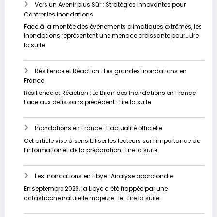
et
Vers un Avenir plus Sûr : Stratégies Innovantes pour
des
se
Contrer les Inondations
inondati
préparer
:
Face à la montée des événements climatiques extrêmes, les
pour
Un
inondations représentent une menace croissante pour…
Lire
l’avenir
fléau
:
la suite
sous-
Vers
estimé
un
Résilience et Réaction : Les grandes inondations en
Avenir
France
plus
Sûr
Résilience et Réaction : Le Bilan des Inondations en France
:
:
Face aux défis sans précédent…
Lire la suite
Stratégies
Résilience
Innovantes
et
pour
Inondations en France : L’actualité officielle
Réaction
Contrer
:
Cet article vise à sensibiliser les lecteurs sur l’importance de
les
Les
:
l’information et de la préparation…
Lire la suite
Inondations
grandes
Inondations
inondations
en
en
Les inondations en Libye : Analyse approfondie
France
France
:
En septembre 2023, la Libye a été frappée par une
L’actualité
:
catastrophe naturelle majeure : le…
Lire la suite
officielle
Les
inondations