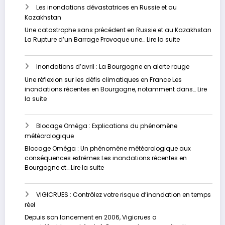
Les inondations dévastatrices en Russie et au
en
Kazakhstan
Libye
:
Une catastrophe sans précédent en Russie et au Kazakhstan
Analyse
:
La Rupture d’un Barrage Provoque une…
Lire la suite
approfondie
Les
inondations
Inondations d’avril : La Bourgogne en alerte rouge
dévastatrices
en
Une réflexion sur les défis climatiques en France Les
Russie
inondations récentes en Bourgogne, notamment dans…
Lire
et
:
la suite
au
Inondations
Kazakhstan
d’avril
Blocage Oméga : Explications du phénomène
:
météorologique
La
Bourgogne
Blocage Oméga : Un phénomène météorologique aux
en
conséquences extrêmes Les inondations récentes en
alerte
:
Bourgogne et…
Lire la suite
rouge
Blocage
Oméga
VIGICRUES : Contrôlez votre risque d’inondation en temps
:
réel
Explications
du
Depuis son lancement en 2006, Vigicrues a
phénomène