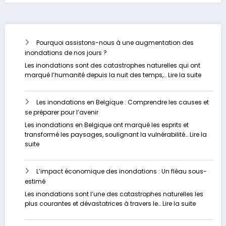
Pourquoi assistons-nous à une augmentation des
inondations de nos jours ?
Les inondations sont des catastrophes naturelles qui ont
:
marqué l’humanité depuis la nuit des temps,…
Lire la suite
Pourquo
assisto
Les inondations en Belgique : Comprendre les causes et
nous
se préparer pour l’avenir
à
une
Les inondations en Belgique ont marqué les esprits et
augmen
transformé les paysages, soulignant la vulnérabilité…
Lire la
des
:
suite
inondat
Les
de
inondations
nos
L’impact économique des inondations : Un fléau sous-
en
jours
estimé
Belgique
?
:
Les inondations sont l’une des catastrophes naturelles les
Comprendre
:
plus courantes et dévastatrices à travers le…
Lire la suite
les
L’impact
causes
économi