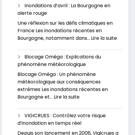
inondations
Inondations d’avril : La Bourgogne en
dévastatrices
alerte rouge
en
Une réflexion sur les défis climatiques en
Russie
France Les inondations récentes en
et
:
Bourgogne, notamment dans…
Lire la suite
au
Inondat
Kazakhstan
d’avril
Blocage Oméga : Explications du
:
phénomène météorologique
La
Blocage Oméga : Un phénomène
Bourgo
météorologique aux conséquences
en
extrêmes Les inondations récentes en
alerte
:
Bourgogne et…
Lire la suite
rouge
Blocage
Oméga
VIGICRUES : Contrôlez votre risque
:
d’inondation en temps réel
Explications
Depuis son lancement en 2006, Vigicrues a
du