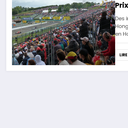
Pri
Des i
Hong
en H
LIRE