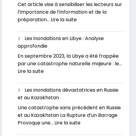
Cet article vise à sensibiliser les lecteurs sur
Les
Inondations
l’importance de l’information et de la
grandes
:
préparation…
Lire la suite
inondations
Inondations
en
en
France
Les inondations en Libye : Analyse
France
approfondie
:
En septembre 2023, la Libye a été frappée
L’actualité
par une catastrophe naturelle majeure : le…
officielle
:
Lire la suite
Les
inondations
Les inondations dévastatrices en Russie
en
et au Kazakhstan
Libye
Une catastrophe sans précédent en Russie
:
et au Kazakhstan La Rupture d’un Barrage
Analyse
:
Provoque une…
Lire la suite
approfondie
Les