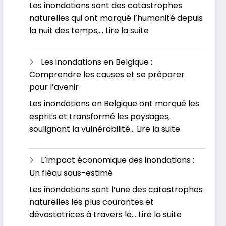
Les inondations sont des catastrophes
naturelles qui ont marqué l’humanité depuis
:
la nuit des temps,…
Lire la suite
Pourquoi
assistons-
Les inondations en Belgique :
nous
Comprendre les causes et se préparer
à
pour l’avenir
une
Les inondations en Belgique ont marqué les
augmentation
esprits et transformé les paysages,
des
:
soulignant la vulnérabilité…
Lire la suite
inondations
Les
de
inondations
nos
L’impact économique des inondations :
en
jours
Un fléau sous-estimé
Belgique
?
Les inondations sont l’une des catastrophes
:
naturelles les plus courantes et
Comprend
:
dévastatrices à travers le…
Lire la suite
les