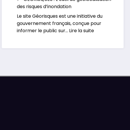
Le
face
des risques d’inondation
portail
aux
Le site Géorisques est une initiative du
Européen
inondations
gouvernement français, conçue pour
d’alertes
:
informer le public sur…
Lire la suite
météorologiques
GEORISQUES
:
L’outil
de
géolocalisation
des
risques
d’inondation