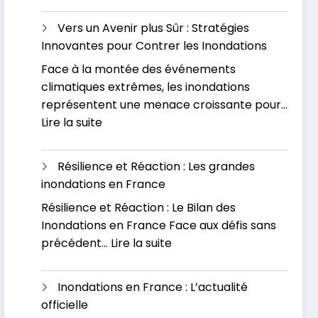
L’impact
causes
économiqu
et
Vers un Avenir plus Sûr : Stratégies
des
se
Innovantes pour Contrer les Inondations
inondation
préparer
Face à la montée des événements
:
pour
climatiques extrêmes, les inondations
Un
l’avenir
représentent une menace croissante pour…
fléau
:
Lire la suite
sous-
Vers
estimé
un
Résilience et Réaction : Les grandes
Avenir
inondations en France
plus
Résilience et Réaction : Le Bilan des
Sûr
Inondations en France Face aux défis sans
:
:
précédent…
Lire la suite
Stratégies
Résilience
Innovantes
et
pour
Inondations en France : L’actualité
Réaction
Contrer
officielle
:
les