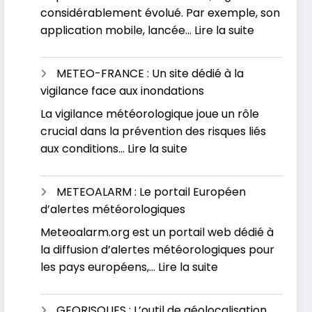
considérablement évolué. Par exemple, son
phénomène
:
application mobile, lancée…
Lire la suite
météorologique
VIGICRUES
:
METEO-FRANCE : Un site dédié à la
Contrôlez
vigilance face aux inondations
votre
La vigilance météorologique joue un rôle
risque
crucial dans la prévention des risques liés
d’inondati
:
aux conditions…
Lire la suite
en
METEO-
temps
FRANCE
réel
METEOALARM : Le portail Européen
:
d’alertes météorologiques
Un
Meteoalarm.org est un portail web dédié à
site
la diffusion d’alertes météorologiques pour
dédié
:
les pays européens,…
Lire la suite
à
METEOALARM
la
:
vigilance
GEORISQUES : L’outil de géolocalisation