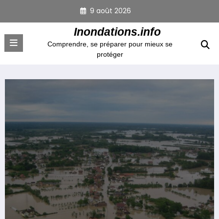
Aller
9 août 2026
au
contenu
Inondations.info
Comprendre, se préparer pour mieux se
protéger