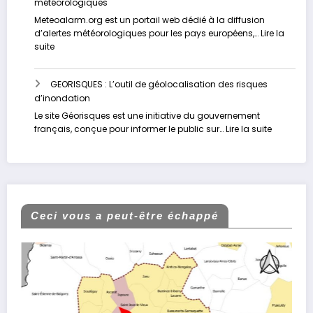
météorologiques
Un
site
Meteoalarm.org est un portail web dédié à la diffusion
dédié
d’alertes météorologiques pour les pays européens,…
Lire la
à
:
suite
la
METEOALARM
vigilance
:
face
GEORISQUES : L’outil de géolocalisation des risques
Le
aux
d’inondation
portail
inondation
Européen
Le site Géorisques est une initiative du gouvernement
d’alertes
:
français, conçue pour informer le public sur…
Lire la suite
météorologiques
GEORISQU
:
L’outil
de
géolocali
des
Ceci vous a peut-être échappé
risques
d’inondat