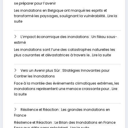
se préparer pour l’avenir
à
une
Les inondations en Belgique ont marqué les esprits et
augmen
transformé les paysages, soulignant la vulnérabilité…
Lire la
des
:
suite
inondat
Les
de
inondations
nos
L’impact économique des inondations : Un fléau sous-
en
jours
estimé
Belgique
?
:
Les inondations sont l’une des catastrophes naturelles les
Comprendre
:
plus courantes et dévastatrices à travers le…
Lire la suite
les
L’impact
causes
économi
et
Vers un Avenir plus Sûr : Stratégies Innovantes pour
des
se
Contrer les Inondations
inondati
préparer
:
Face à la montée des événements climatiques extrêmes, les
pour
Un
inondations représentent une menace croissante pour…
Lire
l’avenir
fléau
:
la suite
sous-
Vers
estimé
un
Résilience et Réaction : Les grandes inondations en
Avenir
France
plus
Sûr
Résilience et Réaction : Le Bilan des Inondations en France
:
:
Face aux défis sans précédent…
Lire la suite