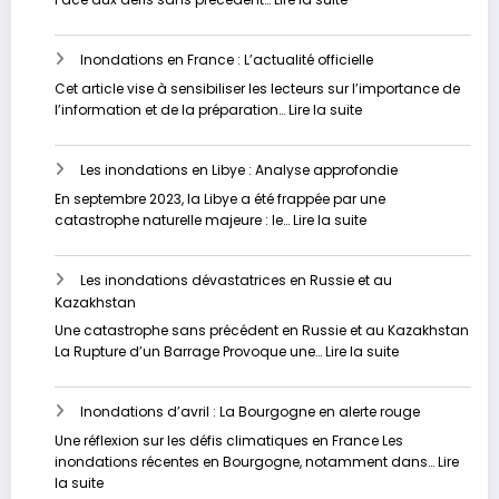
Stratégies
Résilience
Innovantes
et
pour
Inondations en France : L’actualité officielle
Réaction
Contrer
:
Cet article vise à sensibiliser les lecteurs sur l’importance de
les
Les
:
l’information et de la préparation…
Lire la suite
Inondations
grandes
Inondations
inondations
en
en
Les inondations en Libye : Analyse approfondie
France
France
:
En septembre 2023, la Libye a été frappée par une
L’actualité
:
catastrophe naturelle majeure : le…
Lire la suite
officielle
Les
inondations
Les inondations dévastatrices en Russie et au
en
Kazakhstan
Libye
:
Une catastrophe sans précédent en Russie et au Kazakhstan
Analyse
:
La Rupture d’un Barrage Provoque une…
Lire la suite
approfondie
Les
inondations
Inondations d’avril : La Bourgogne en alerte rouge
dévastatrices
en
Une réflexion sur les défis climatiques en France Les
Russie
inondations récentes en Bourgogne, notamment dans…
Lire
et
:
la suite
au