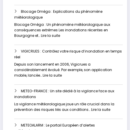
Inondations
Kazakhstan
d’avril
Blocage Oméga : Explications du phénomène
:
météorologique
La
Bourgogne
Blocage Oméga : Un phénomène météorologique aux
en
conséquences extrêmes Les inondations récentes en
alerte
:
Bourgogne et…
Lire la suite
rouge
Blocage
Oméga
VIGICRUES : Contrôlez votre risque d’inondation en temps
:
réel
Explications
du
Depuis son lancement en 2006, Vigicrues a
phénomène
considérablement évolué. Par exemple, son application
météorologique
:
mobile, lancée…
Lire la suite
VIGICRUES
:
METEO-FRANCE : Un site dédié à la vigilance face aux
Contrôlez
inondations
votre
risque
La vigilance météorologique joue un rôle crucial dans la
d’inondation
:
prévention des risques liés aux conditions…
Lire la suite
en
METEO-
temps
FRANCE
réel
METEOALARM : Le portail Européen d’alertes
: