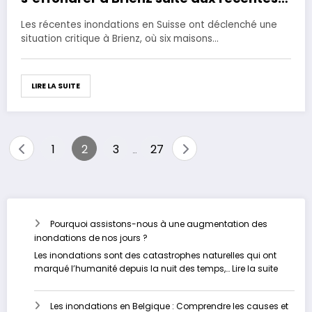
inondations
Les récentes inondations en Suisse ont déclenché une
situation critique à Brienz, où six maisons…
LIRE LA SUITE
Pagination
1
2
3
27
…
des
publications
Pourquoi assistons-nous à une augmentation des
inondations de nos jours ?
Les inondations sont des catastrophes naturelles qui ont
:
marqué l’humanité depuis la nuit des temps,…
Lire la suite
Pourquo
assisto
Les inondations en Belgique : Comprendre les causes et
nous